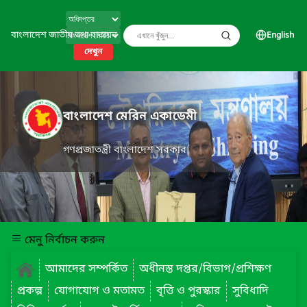
বাংলাদেশ জাতীয় তথ্য বাতায়ন
English
দেখুন
বাংলাদেশ মেরিন একাডেমী
গণপ্রজাতন্ত্রী বাংলাদেশ সরকার
মেনু নির্বাচন করুন
আমাদের সম্পর্কিত
অধীনস্ত দপ্তর/বিভাগ/প্রশিক্ষণ
প্রকল্প
যোগাযোগ ও মতামত
বৃত্তি ও পুরস্কার
সুবিধাদি