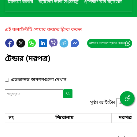
মিডিয়া কর্নার
ক্যাডেট ভর্তি সংক্রান্ত
প্রশিক্ষণরত ক্যাডেট
এই কনটেন্টটি শেয়ার করতে ক্লিক করুন
আপনার মতামত প্রদান করুন
টেন্ডার (দরপত্র)
এডভান্সড অপশনগুলো দেখান
পৃষ্ঠা আইটেম
নং
শিরোনাম
দরপত্র ন