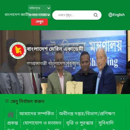
বাংলাদেশ জাতীয় তথ্য বাতায়ন
English
দেখুন
বাংলাদেশ মেরিন একাডেমী
গণপ্রজাতন্ত্রী বাংলাদেশ সরকার
মেনু নির্বাচন করুন
আমাদের সম্পর্কিত
অধীনস্ত দপ্তর/বিভাগ/প্রশিক্ষণ
প্রকল্প
যোগাযোগ ও মতামত
বৃত্তি ও পুরস্কার
সুবিধাদি