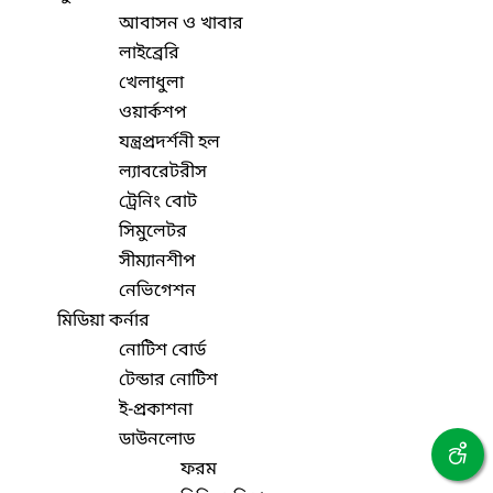
আবাসন ও খাবার
লাইব্রেরি
খেলাধুলা
ওয়ার্কশপ
যন্ত্রপ্রদর্শনী হল
ল্যাবরেটরীস
ট্রেনিং বোট
সিমুলেটর
সীম্যানশীপ
নেভিগেশন
মিডিয়া কর্নার
নোটিশ বোর্ড
টেন্ডার নোটিশ
ই-প্রকাশনা
ডাউনলোড
ফরম