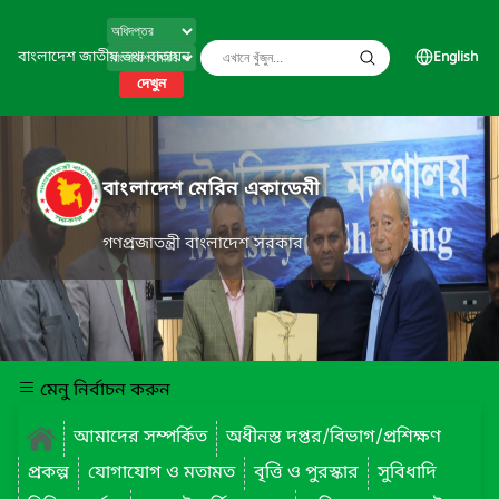
বাংলাদেশ জাতীয় তথ্য বাতায়ন
English
দেখুন
বাংলাদেশ মেরিন একাডেমী
গণপ্রজাতন্ত্রী বাংলাদেশ সরকার
মেনু নির্বাচন করুন
আমাদের সম্পর্কিত
অধীনস্ত দপ্তর/বিভাগ/প্রশিক্ষণ
প্রকল্প
যোগাযোগ ও মতামত
বৃত্তি ও পুরস্কার
সুবিধাদি