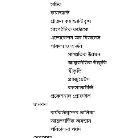
সচিব
কমান্ড্যান্ট
প্রাক্তন কমান্ড্যান্টবৃন্দ
সাংগঠনিক কাঠামো
এলোকেশন অব বিজনেস
সাফল্য ও অর্জন
সাম্প্রতিক উন্নয়ন
আন্তর্জাতিক স্বীকৃতি
স্বীকৃতি
গ্র্যাজুয়েটস
কনসালটেন্সি
প্রফেশনাল প্রোফাইল
জনবল
কর্মকর্তাবৃন্দের তালিকা
আন্তজার্তিক অবস্থান
পরিচালনা পর্ষদ
সেবাসমূহ