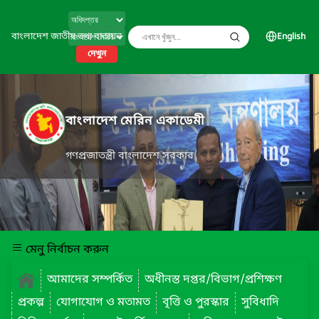
বাংলাদেশ জাতীয় তথ্য বাতায়ন
English
দেখুন
বাংলাদেশ মেরিন একাডেমী
গণপ্রজাতন্ত্রী বাংলাদেশ সরকার
মেনু নির্বাচন করুন
আমাদের সম্পর্কিত
অধীনস্ত দপ্তর/বিভাগ/প্রশিক্ষণ
প্রকল্প
যোগাযোগ ও মতামত
বৃত্তি ও পুরস্কার
সুবিধাদি