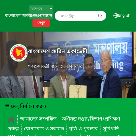
বাংলাদেশ জাতীয় তথ্য বাতায়ন
English
দেখুন
বাংলাদেশ মেরিন একাডেমী
গণপ্রজাতন্ত্রী বাংলাদেশ সরকার
মেনু নির্বাচন করুন
আমাদের সম্পর্কিত
অধীনস্ত দপ্তর/বিভাগ/প্রশিক্ষণ
প্রকল্প
যোগাযোগ ও মতামত
বৃত্তি ও পুরস্কার
সুবিধাদি